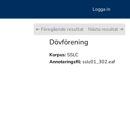
Logga in
⇤ Föregående resultat
Nästa resultat ⇥
Dövförening
Korpus:
SSLC
Annoteringsfil:
sslc01_302.eaf