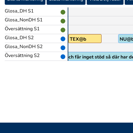
Glosa_DH S1
Glosa_NonDH S1
Översättning S1
Glosa_DH S2
TEX@b
NU@
Glosa_NonDH S2
Översättning S2
r och fler och dom integreras och får inget stöd så där har de