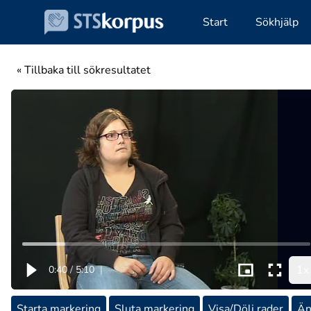
Start
Sökhjälp
« Tillbaka till sökresultatet
1x
0:40
/
5:10
|
Starta markering
Sluta markering
Visa/Dölj rader
Än