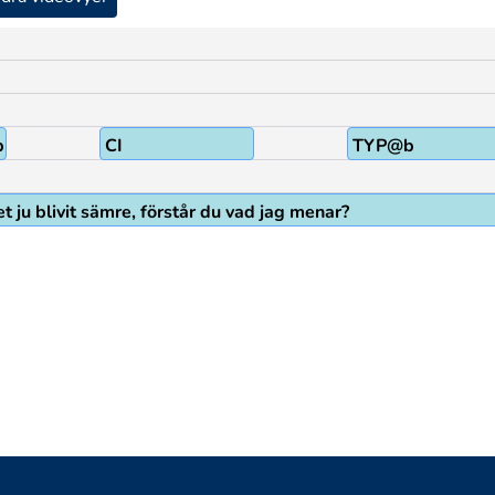
b
CI
TYP@b
t ju blivit sämre, förstår du vad jag menar?