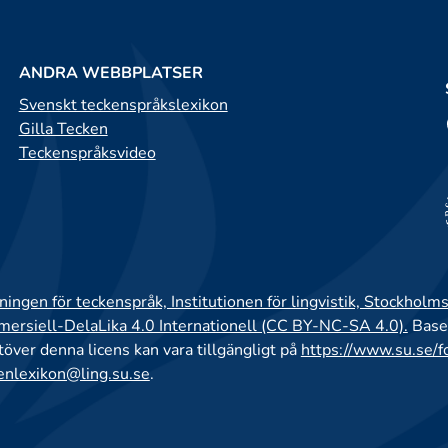
ANDRA WEBBPLATSER
Svenskt teckenspråkslexikon
Gilla Tecken
Teckenspråksvideo
ingen för teckenspråk, Institutionen för lingvistik, Stockholms
rsiell-DelaLika 4.0 Internationell (CC BY-NC-SA 4.0).
Base
utöver denna licens kan vara tillgängligt på
https://www.su.se/f
enlexikon@ling.su.se
.