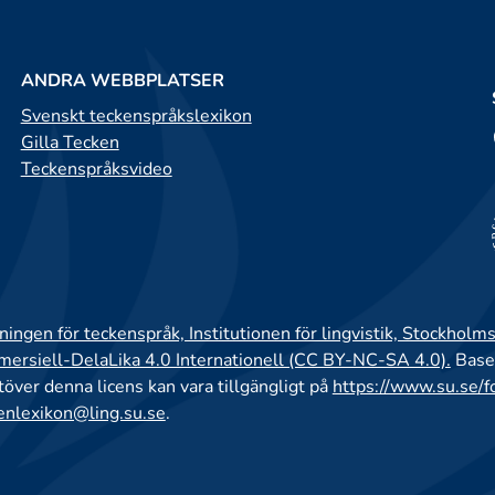
ANDRA WEBBPLATSER
Svenskt teckenspråkslexikon
Gilla Tecken
Teckenspråksvideo
ingen för teckenspråk, Institutionen för lingvistik, Stockholms
rsiell-DelaLika 4.0 Internationell (CC BY-NC-SA 4.0).
Base
utöver denna licens kan vara tillgängligt på
https://www.su.se/f
enlexikon@ling.su.se
.