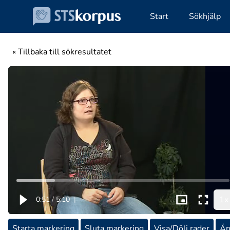
Start
Sökhjälp
« Tillbaka till sökresultatet
1x
0:51
/
5:10
|
Starta markering
Sluta markering
Visa/Dölj rader
Än