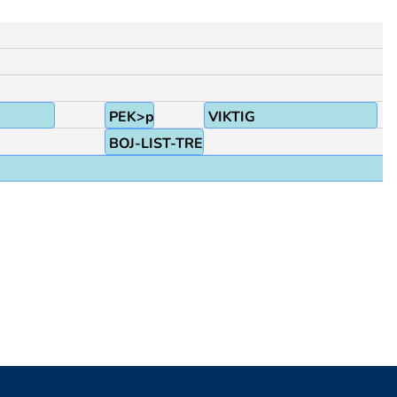
PEK>pekf_långf_ringf
VIKTIG
BOJ-LIST-TRE_FYRA