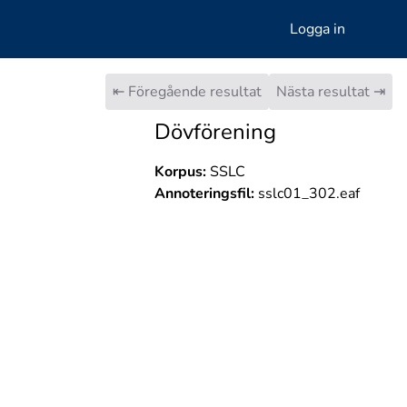
Logga in
⇤ Föregående resultat
Nästa resultat ⇥
Dövförening
Korpus:
SSLC
Annoteringsfil:
sslc01_302.eaf