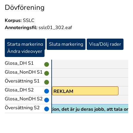
Dövförening
Korpus:
SSLC
Annoteringsfil:
sslc01_302.eaf
Starta markering
Sluta markering
Visa/Dölj rader
Ändra videovyer
Glosa_DH S1
Glosa_NonDH S1
Översättning S1
Glosa_DH S2
INGEN
REKLAM
Glosa_NonDH S2
Översättning S2
 och ger ingen information, det är ju deras jobb, att tala om 