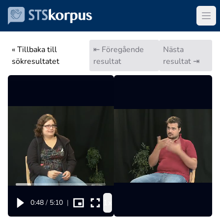
« Tillbaka till
⇤ Föregående
Nästa
sökresultatet
resultat
resultat ⇥
1x
0:48
/
5:10
|