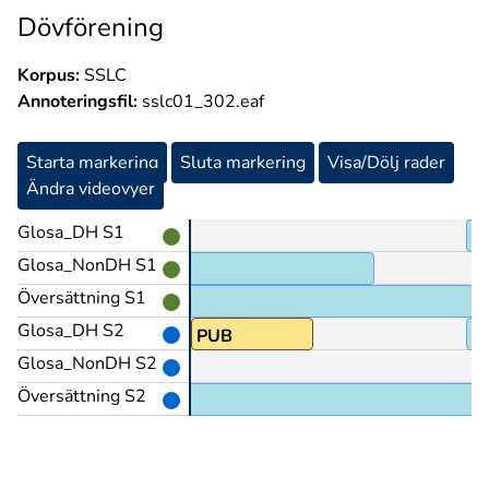
Dövförening
Korpus:
SSLC
Annoteringsfil:
sslc01_302.eaf
Starta markering
Sluta markering
Visa/Dölj rader
Ändra videovyer
Glosa_DH S1
N
Glosa_NonDH S1
Översättning S1
Glosa_DH S2
L
PUB
V
Glosa_NonDH S2
Översättning S2