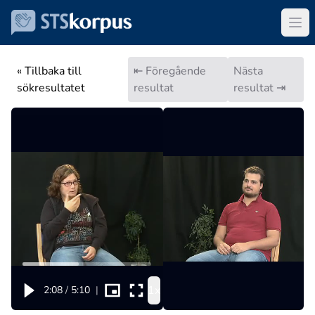
« Tillbaka till
⇤ Föregående
Nästa
sökresultatet
resultat
resultat ⇥
1x
2:08
/
5:10
|