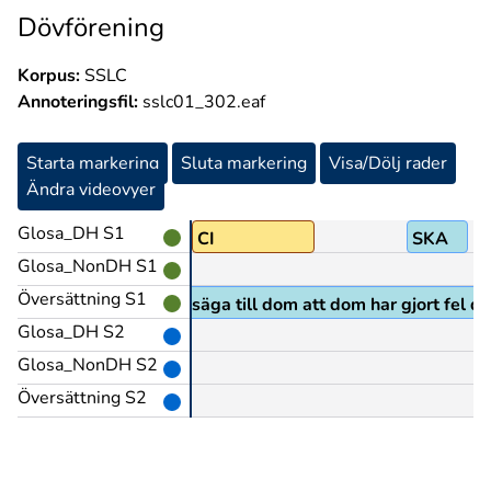
Dövförening
Korpus:
SSLC
Annoteringsfil:
sslc01_302.eaf
Starta markering
Sluta markering
Visa/Dölj rader
Ändra videovyer
Glosa_DH S1
CI
SKA
Glosa_NonDH S1
Översättning S1
lpmedel), skulle jag då säga till dom att dom har gjort fel då
Glosa_DH S2
Glosa_NonDH S2
Översättning S2