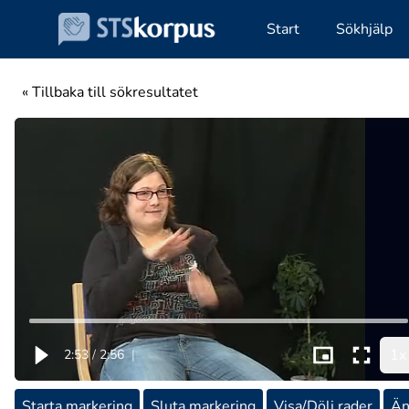
Start
Sökhjälp
« Tillbaka till sökresultatet
1x
2:53
/
2:56
|
Starta markering
Sluta markering
Visa/Dölj rader
Än