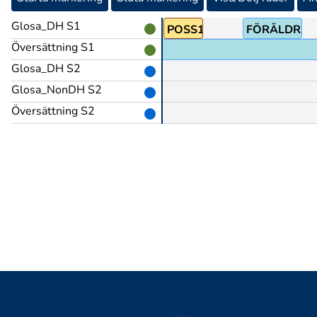
Glosa_DH S1
JÄMFÖRA@z
MED
POSS1.FL
FÖRÄLDRAR
Översättning S1
Glosa_DH S2
Glosa_NonDH S2
Översättning S2