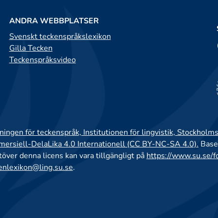
ANDRA WEBBPLATSER
Svenskt teckenspråkslexikon
Gilla Tecken
Teckenspråksvideo
ingen för teckenspråk, Institutionen för lingvistik, Stockholms
rsiell-DelaLika 4.0 Internationell (CC BY-NC-SA 4.0).
Base
utöver denna licens kan vara tillgängligt på
https://www.su.se/f
enlexikon@ling.su.se
.