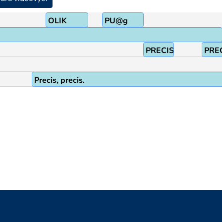
(L)
OLIK
PU@g
PRECIS
PRE
Precis, precis.