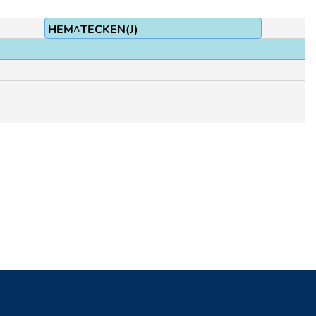
HEM^TECKEN(J)