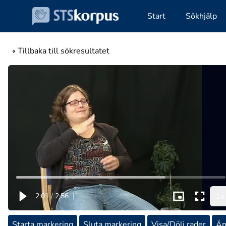
Start
Sökhjälp
« Tillbaka till sökresultatet
1x
2:01
/
2:56
|
Starta markering
Sluta markering
Visa/Dölj rader
Än