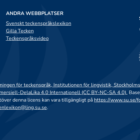
ANDRA WEBBPLATSER
Svenskt teckenspråkslexikon
Gilla Tecken
Teckenspråksvideo
ingen för teckenspråk, Institutionen för lingvistik, Stockholms
rsiell-DelaLika 4.0 Internationell (CC BY-NC-SA 4.0).
Base
utöver denna licens kan vara tillgängligt på
https://www.su.se/f
enlexikon@ling.su.se
.