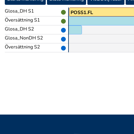
Glosa_DH S1
SÅ-ATT-SÄGA
POSS1.FL
Översättning S1
Glosa_DH S2
CIS
PRECIS
Glosa_NonDH S2
Översättning S2