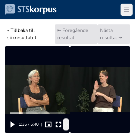
« Tillbaka till
⇤ Föregående
Nästa
sökresultatet
resultat
resultat ⇥
1x
1:36
/
6:40
|