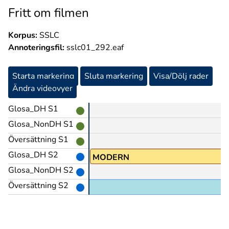
Fritt om filmen
Korpus:
SSLC
Annoteringsfil:
sslc01_292.eaf
Starta markering
Sluta markering
Visa/Dölj rader
Ändra videovyer
Glosa_DH S1
Glosa_NonDH S1
Översättning S1
Glosa_DH S2
MODERN
Glosa_NonDH S2
Översättning S2