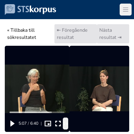
« Tillbaka till
⇤ Föregående
Nästa
sökresultatet
resultat
resultat ⇥
1x
5:07
/
6:40
|