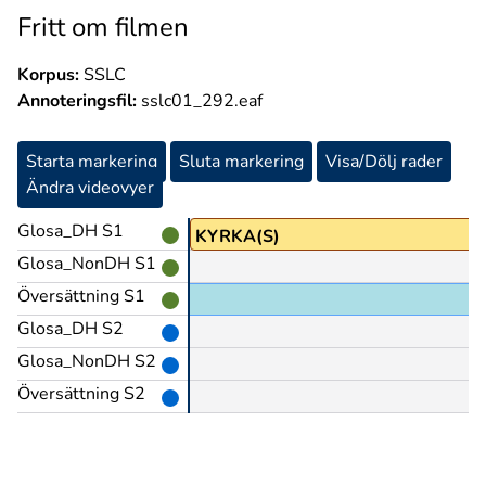
Fritt om filmen
Korpus:
SSLC
Annoteringsfil:
sslc01_292.eaf
Starta markering
Sluta markering
Visa/Dölj rader
Ändra videovyer
Glosa_DH S1
KYRKA(S)
Glosa_NonDH S1
Översättning S1
Glosa_DH S2
Glosa_NonDH S2
Översättning S2