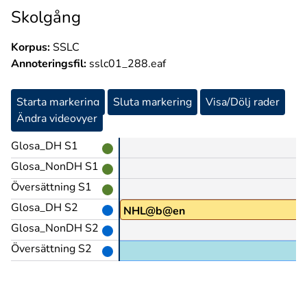
Skolgång
Korpus:
SSLC
Annoteringsfil:
sslc01_288.eaf
Starta markering
Sluta markering
Visa/Dölj rader
Ändra videovyer
Glosa_DH S1
Glosa_NonDH S1
Översättning S1
Glosa_DH S2
NHL@b@en
Glosa_NonDH S2
Översättning S2