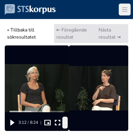
« Tillbaka till
⇤ Föregående
Nästa
sökresultatet
resultat
resultat ⇥
1x
3:12
/
8:24
|