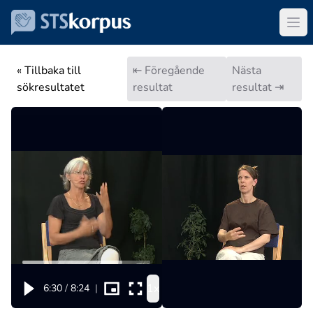
« Tillbaka till
⇤ Föregående
Nästa
sökresultatet
resultat
resultat ⇥
1x
6:30
/
8:24
|