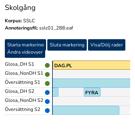
Skolgång
Korpus:
SSLC
Annoteringsfil:
sslc01_288.eaf
Starta markering
Sluta markering
Visa/Dölj rader
Ändra videovyer
Glosa_DH S1
DAG.PL
Glosa_NonDH S1
Översättning S1
Glosa_DH S2
TRE
FYRA
Glosa_NonDH S2
Översättning S2