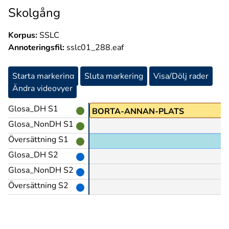
Skolgång
Korpus:
SSLC
Annoteringsfil:
sslc01_288.eaf
Starta markering
Sluta markering
Visa/Dölj rader
Ändra videovyer
Glosa_DH S1
TA
BORTA-ANNAN-PLATS
Glosa_NonDH S1
Översättning S1
Glosa_DH S2
Glosa_NonDH S2
Översättning S2