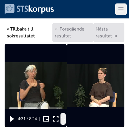
« Tillbaka till
⇤ Föregående
Nästa
sökresultatet
resultat
resultat ⇥
1x
4:31
/
8:24
|