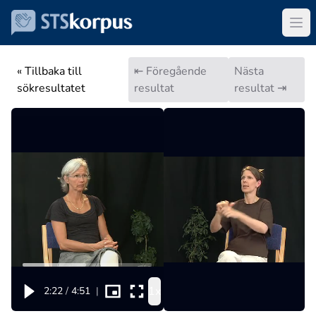
« Tillbaka till
⇤ Föregående
Nästa
sökresultatet
resultat
resultat ⇥
1x
2:22
/
4:51
|