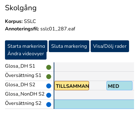
Skolgång
Korpus:
SSLC
Annoteringsfil:
sslc01_287.eaf
Starta markering
Sluta markering
Visa/Dölj rader
Ändra videovyer
Glosa_DH S1
Översättning S1
Glosa_DH S2
)
TILLSAMMANS
MED
Glosa_NonDH S2
Översättning S2