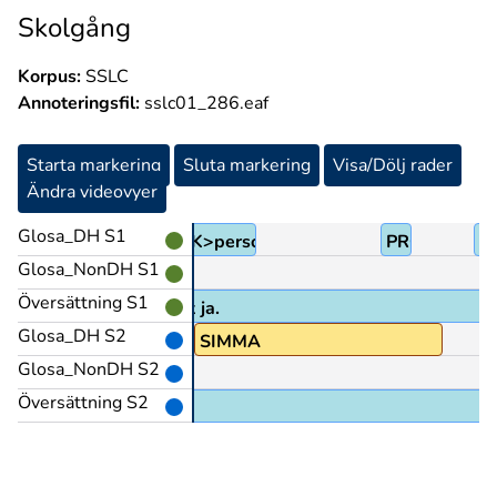
Skolgång
Korpus:
SSLC
Annoteringsfil:
sslc01_286.eaf
Starta markering
Sluta markering
Visa/Dölj rader
Ändra videovyer
Glosa_DH S1
SAMMA
PEK>person/PEK
PRO1
T
Glosa_NonDH S1
Översättning S1
det är nästan samma sak ja.
Glosa_DH S2
SIMMA
Glosa_NonDH S2
Översättning S2