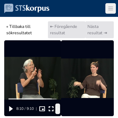
« Tillbaka till
⇤ Föregående
Nästa
sökresultatet
resultat
resultat ⇥
1x
8:10
/
9:10
|