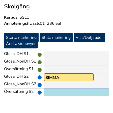
Skolgång
Korpus:
SSLC
Annoteringsfil:
sslc01_286.eaf
Starta markering
Sluta markering
Visa/Dölj rader
Ändra videovyer
Glosa_DH S1
Glosa_NonDH S1
Översättning S1
Glosa_DH S2
SIMMA
Glosa_NonDH S2
Översättning S2