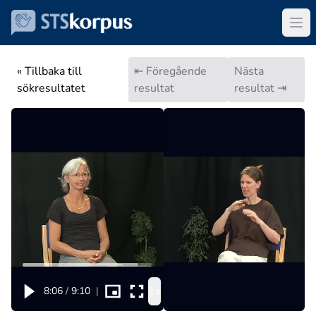
« Tillbaka till
⇤ Föregående
Nästa
sökresultatet
resultat
resultat ⇥
1x
8:06
/
9:10
|