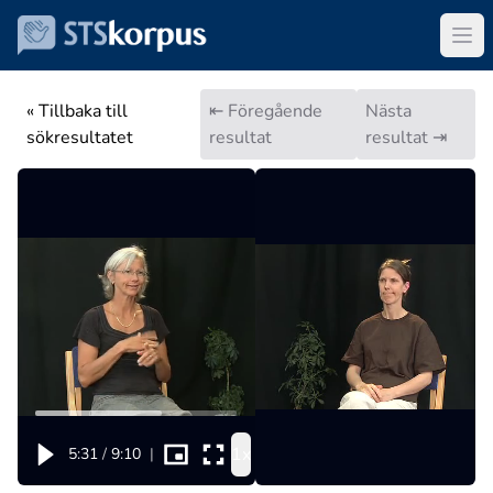
« Tillbaka till
⇤ Föregående
Nästa
sökresultatet
resultat
resultat ⇥
1x
5:31
/
9:10
|