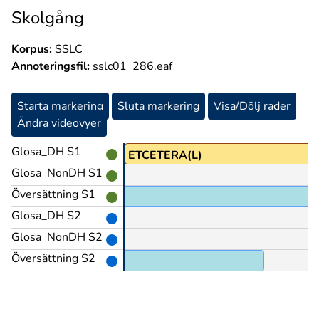
Skolgång
Korpus:
SSLC
Annoteringsfil:
sslc01_286.eaf
Starta markering
Sluta markering
Visa/Dölj rader
Ändra videovyer
Glosa_DH S1
ETCETERA(L)
Glosa_NonDH S1
Översättning S1
Glosa_DH S2
Glosa_NonDH S2
Översättning S2