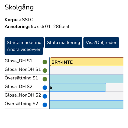
Skolgång
Korpus:
SSLC
Annoteringsfil:
sslc01_286.eaf
Starta markering
Sluta markering
Visa/Dölj rader
Ändra videovyer
Glosa_DH S1
BRY-INTE
Glosa_NonDH S1
Översättning S1
Glosa_DH S2
MÄRKA
Glosa_NonDH S2
Översättning S2