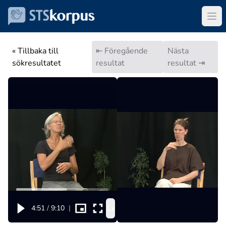
« Tillbaka till
⇤ Föregående
Nästa
sökresultatet
resultat
resultat ⇥
1x
4:51
/
9:10
|