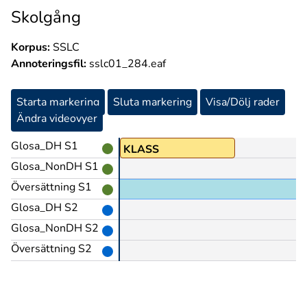
Skolgång
Korpus:
SSLC
Annoteringsfil:
sslc01_284.eaf
Starta markering
Sluta markering
Visa/Dölj rader
Ändra videovyer
Glosa_DH S1
RDNING+TVÅ
KLASS
Glosa_NonDH S1
OJ-PUNKT(L)
Översättning S1
 alltid högt,
Glosa_DH S2
Glosa_NonDH S2
Översättning S2