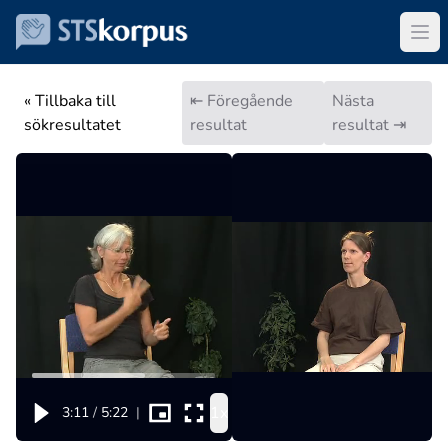
« Tillbaka till
⇤ Föregående
Nästa
sökresultatet
resultat
resultat ⇥
1x
3:11
/
5:22
|