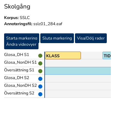
Skolgång
Korpus:
SSLC
Annoteringsfil:
sslc01_284.eaf
Starta markering
Sluta markering
Visa/Dölj rader
Ändra videovyer
Glosa_DH S1
KLASS
TID-
Glosa_NonDH S1
Översättning S1
Glosa_DH S2
Glosa_NonDH S2
Översättning S2