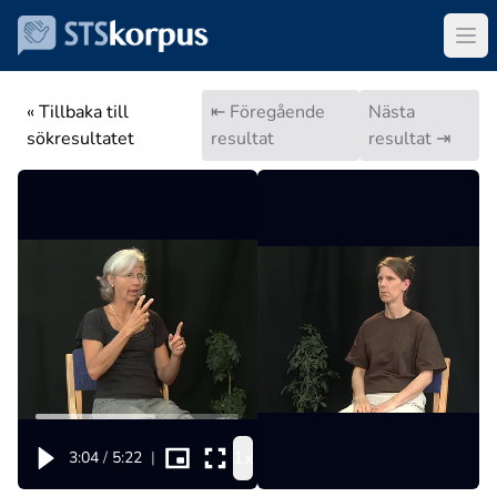
« Tillbaka till
⇤ Föregående
Nästa
sökresultatet
resultat
resultat ⇥
1x
3:04
/
5:22
|