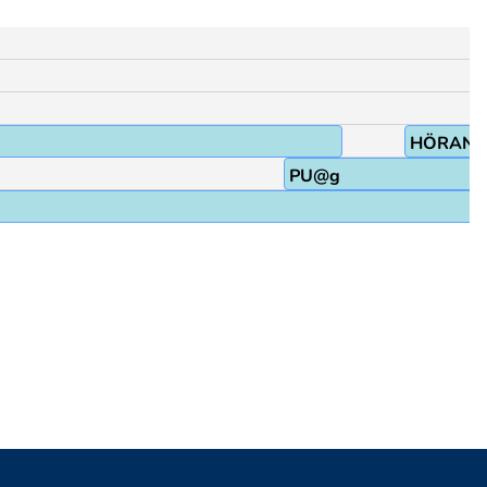
HÖRAND
PU@g