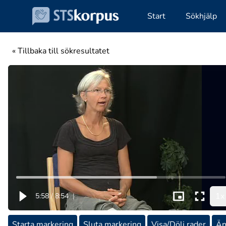
Start
Sökhjälp
« Tillbaka till sökresultatet
1x
5:58
/
8:54
|
Starta markering
Sluta markering
Visa/Dölj rader
Än