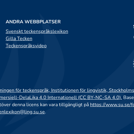
ANDRA WEBBPLATSER
Svenskt teckenspråkslexikon
Gilla Tecken
Teckenspråksvideo
ingen för teckenspråk, Institutionen för lingvistik, Stockholms
rsiell-DelaLika 4.0 Internationell (CC BY-NC-SA 4.0).
Base
utöver denna licens kan vara tillgängligt på
https://www.su.se/f
enlexikon@ling.su.se
.