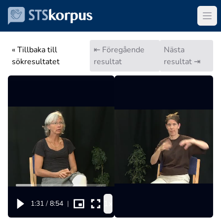
« Tillbaka till
⇤ Föregående
Nästa
sökresultatet
resultat
resultat ⇥
1x
1:31
/
8:54
|