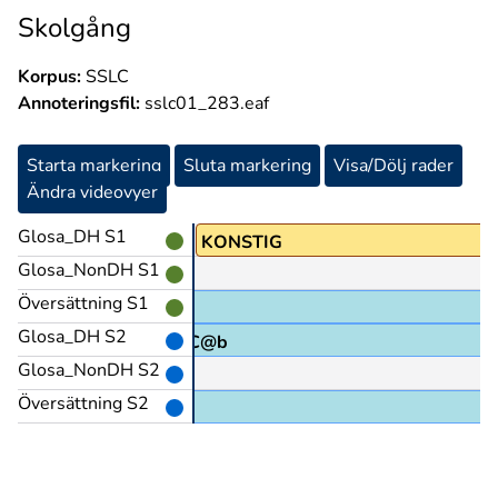
Skolgång
Korpus:
SSLC
Annoteringsfil:
sslc01_283.eaf
Starta markering
Sluta markering
Visa/Dölj rader
Ändra videovyer
Glosa_DH S1
KONSTIG
Glosa_NonDH S1
Översättning S1
Konstigt.
Glosa_DH S2
WC@b
Glosa_NonDH S2
Översättning S2
na låg där längst bort