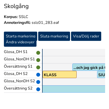
Skolgång
Korpus:
SSLC
Annoteringsfil:
sslc01_283.eaf
Starta markering
Sluta markering
Visa/Dölj rader
Ändra videovyer
Glosa_DH S1
Glosa_NonDH S1
Översättning S1
...och jag gick på 6
Glosa_DH S2
ING+EN
KLASS
SJUT
Glosa_NonDH S2
Översättning S2