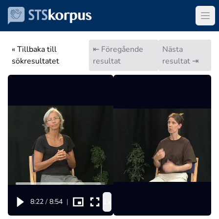
« Tillbaka till
⇤ Föregående
Nästa
sökresultatet
resultat
resultat ⇥
1x
8:22
/
8:54
|