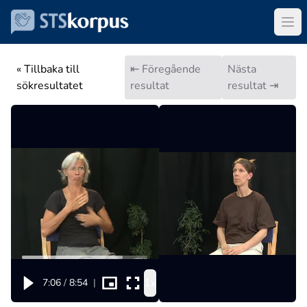
« Tillbaka till
⇤ Föregående
Nästa
sökresultatet
resultat
resultat ⇥
1x
7:06
/
8:54
|