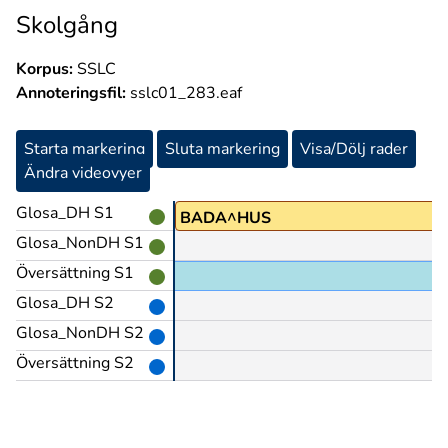
Skolgång
Korpus:
SSLC
Annoteringsfil:
sslc01_283.eaf
Starta markering
Sluta markering
Visa/Dölj rader
Ändra videovyer
Glosa_DH S1
BADA^HUS
Glosa_NonDH S1
Översättning S1
Glosa_DH S2
Glosa_NonDH S2
Översättning S2