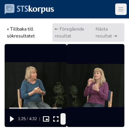
« Tillbaka till
⇤ Föregående
Nästa
sökresultatet
resultat
resultat ⇥
1x
1:25
/
4:32
|