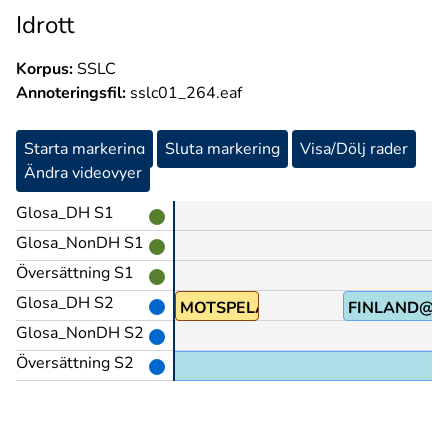
Idrott
Korpus:
SSLC
Annoteringsfil:
sslc01_264.eaf
Starta markering
Sluta markering
Visa/Dölj rader
Ändra videovyer
Glosa_DH S1
Glosa_NonDH S1
Översättning S1
Glosa_DH S2
MOTSPELA
FINLAND@e
Glosa_NonDH S2
Översättning S2
mot Finland,