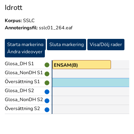
Idrott
Korpus:
SSLC
Annoteringsfil:
sslc01_264.eaf
Starta markering
Sluta markering
Visa/Dölj rader
Ändra videovyer
Glosa_DH S1
ENSAM(B)
Glosa_NonDH S1
Översättning S1
Glosa_DH S2
Glosa_NonDH S2
Översättning S2