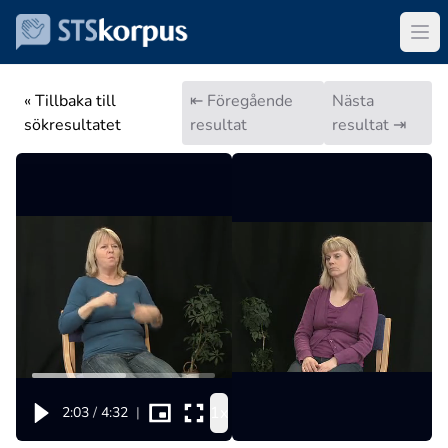
« Tillbaka till
⇤ Föregående
Nästa
sökresultatet
resultat
resultat ⇥
1x
2:03
/
4:32
|