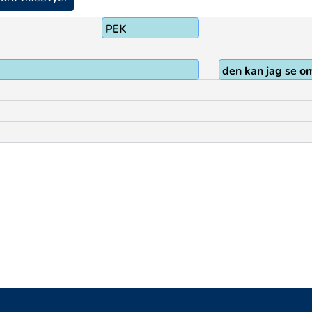
PEK
den kan jag se om