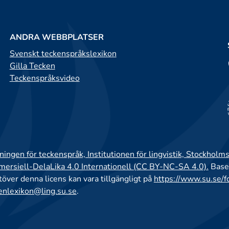
ANDRA WEBBPLATSER
Svenskt teckenspråkslexikon
Gilla Tecken
Teckenspråksvideo
ingen för teckenspråk, Institutionen för lingvistik, Stockholms
rsiell-DelaLika 4.0 Internationell (CC BY-NC-SA 4.0).
Base
utöver denna licens kan vara tillgängligt på
https://www.su.se/f
enlexikon@ling.su.se
.