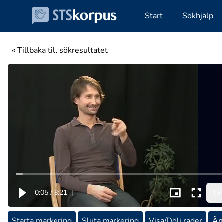
Start
Sökhjälp
« Tillbaka till sökresultatet
1x
0:05
/
8:21
|
Starta markering
Sluta markering
Visa/Dölj rader
Än