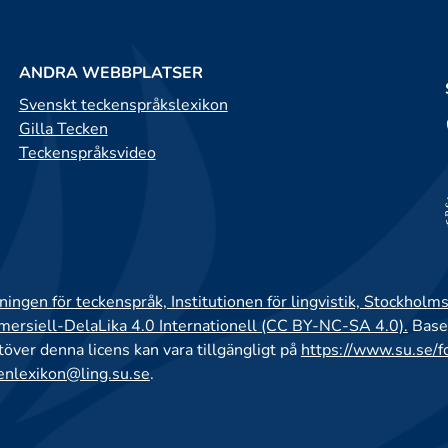
ANDRA WEBBPLATSER
Svenskt teckenspråkslexikon
Gilla Tecken
Teckenspråksvideo
ingen för teckenspråk, Institutionen för lingvistik, Stockholms
rsiell-DelaLika 4.0 Internationell (CC BY-NC-SA 4.0).
Base
utöver denna licens kan vara tillgängligt på
https://www.su.se/f
enlexikon@ling.su.se
.