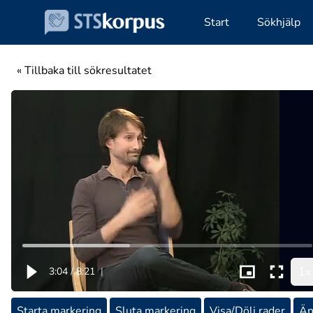
Start
Sökhjälp
« Tillbaka till sökresultatet
1x
3:04
/
8:21
|
Starta markering
Sluta markering
Visa/Dölj rader
Än