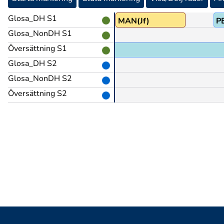
Glosa_DH S1
OCH
EN
MAN(Jf)
P
Glosa_NonDH S1
Översättning S1
i 14-15-års åldern ungefär
Glosa_DH S2
Glosa_NonDH S2
Översättning S2