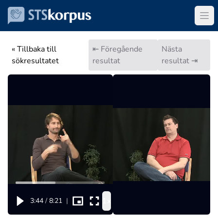
« Tillbaka till
⇤ Föregående
Nästa
sökresultatet
resultat
resultat ⇥
1x
3:44
/
8:21
|