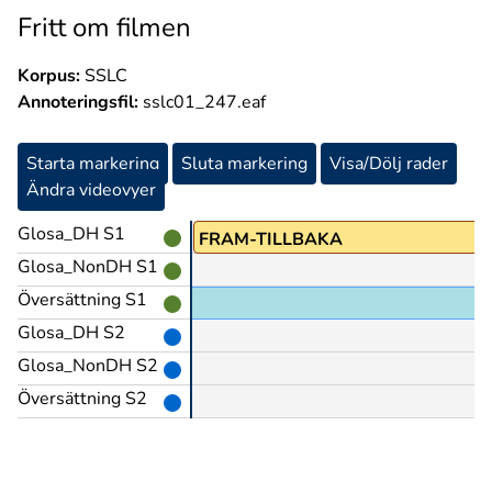
Fritt om filmen
Korpus:
SSLC
Annoteringsfil:
sslc01_247.eaf
Starta markering
Sluta markering
Visa/Dölj rader
Ändra videovyer
Glosa_DH S1
z
FRAM-TILLBAKA
Glosa_NonDH S1
Översättning S1
Glosa_DH S2
Glosa_NonDH S2
Översättning S2