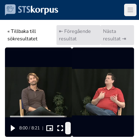
« Tillbaka till
⇤ Föregående
Nästa
sökresultatet
resultat
resultat ⇥
1x
8:00
/
8:21
|