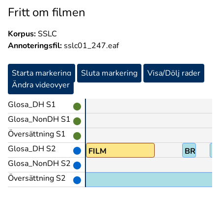
Fritt om filmen
Korpus:
SSLC
Annoteringsfil:
sslc01_247.eaf
Starta markering
Sluta markering
Visa/Dölj rader
Ändra videovyer
Glosa_DH S1
Glosa_NonDH S1
Översättning S1
Glosa_DH S2
PRO1
FILM
BRA-PER
S
Glosa_NonDH S2
Översättning S2