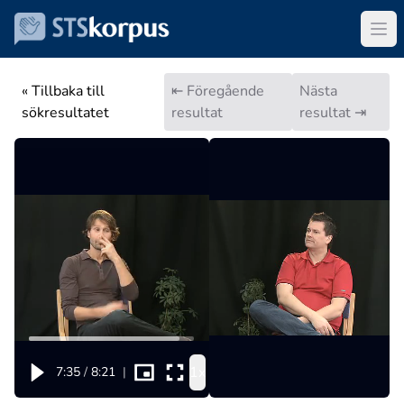
« Tillbaka till
⇤ Föregående
Nästa
sökresultatet
resultat
resultat ⇥
1x
7:35
/
8:21
|