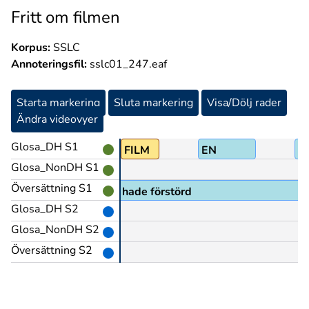
Fritt om filmen
Korpus:
SSLC
Annoteringsfil:
sslc01_247.eaf
Starta markering
Sluta markering
Visa/Dölj rader
Ändra videovyer
Glosa_DH S1
SE
FILM
EN
P
Glosa_NonDH S1
Översättning S1
lmen så blev den bild jag hade förstörd
Glosa_DH S2
Glosa_NonDH S2
Översättning S2