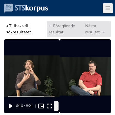
« Tillbaka till
⇤ Föregående
Nästa
sökresultatet
resultat
resultat ⇥
1x
6:16
/
8:21
|