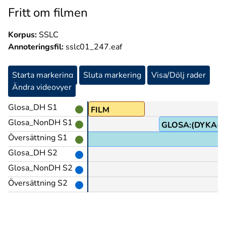
Fritt om filmen
Korpus:
SSLC
Annoteringsfil:
sslc01_247.eaf
Starta markering
Sluta markering
Visa/Dölj rader
Ändra videovyer
Glosa_DH S1
Y@b
FILM
Glosa_NonDH S1
GLOSA:(DYKA-U
Översättning S1
Glosa_DH S2
Glosa_NonDH S2
Översättning S2