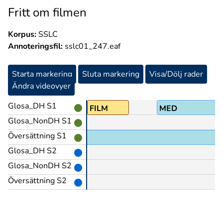
Fritt om filmen
Korpus:
SSLC
Annoteringsfil:
sslc01_247.eaf
Starta markering
Sluta markering
Visa/Dölj rader
Ändra videovyer
Glosa_DH S1
BRA
FILM
MED
Glosa_NonDH S1
Översättning S1
Glosa_DH S2
Glosa_NonDH S2
Översättning S2