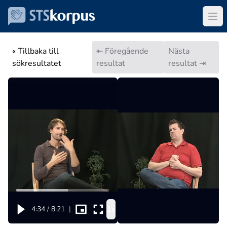
« Tillbaka till
⇤ Föregående
Nästa
sökresultatet
resultat
resultat ⇥
1x
4:34
/
8:21
|