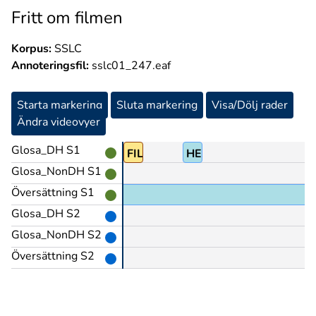
Fritt om filmen
Korpus:
SSLC
Annoteringsfil:
sslc01_247.eaf
Starta markering
Sluta markering
Visa/Dölj rader
Ändra videovyer
Glosa_DH S1
FILM
HETA
Glosa_NonDH S1
Översättning S1
t med 'United'.
Glosa_DH S2
Glosa_NonDH S2
Översättning S2