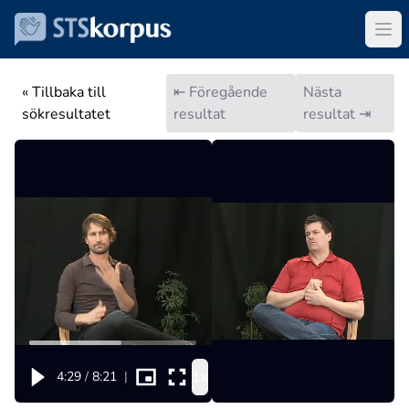
« Tillbaka till
⇤ Föregående
Nästa
sökresultatet
resultat
resultat ⇥
1x
4:29
/
8:21
|