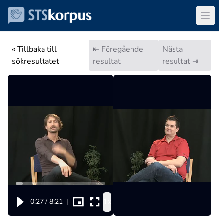
« Tillbaka till
⇤ Föregående
Nästa
sökresultatet
resultat
resultat ⇥
1x
0:27
/
8:21
|