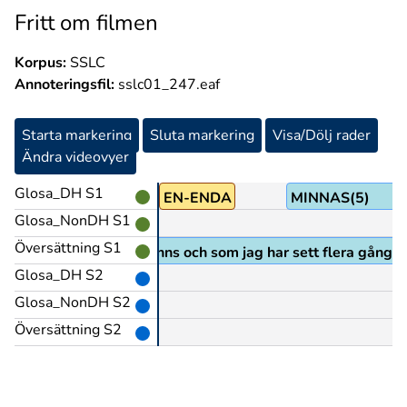
Fritt om filmen
Korpus:
SSLC
Annoteringsfil:
sslc01_247.eaf
Starta markering
Sluta markering
Visa/Dölj rader
Ändra videovyer
Glosa_DH S1
EN-ENDA
MINNAS(5)
Glosa_NonDH S1
Översättning S1
lm som jag verkligen minns och som jag har sett flera gånger
Glosa_DH S2
Glosa_NonDH S2
Översättning S2