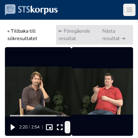
« Tillbaka till
⇤ Föregående
Nästa
sökresultatet
resultat
resultat ⇥
1x
2:20
/
2:54
|