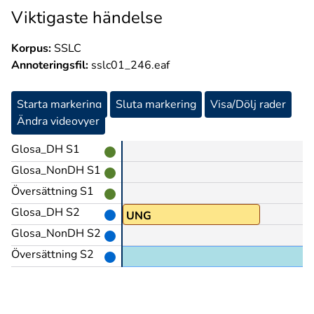
Viktigaste händelse
Korpus:
SSLC
Annoteringsfil:
sslc01_246.eaf
Starta markering
Sluta markering
Visa/Dölj rader
Ändra videovyer
Glosa_DH S1
Glosa_NonDH S1
Översättning S1
Glosa_DH S2
UNG
Glosa_NonDH S2
Översättning S2