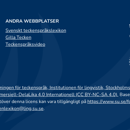
ANDRA WEBBPLATSER
Svenskt teckenspråkslexikon
Gilla Tecken
Teckenspråksvideo
ingen för teckenspråk, Institutionen för lingvistik, Stockholms
rsiell-DelaLika 4.0 Internationell (CC BY-NC-SA 4.0).
Base
utöver denna licens kan vara tillgängligt på
https://www.su.se/f
enlexikon@ling.su.se
.