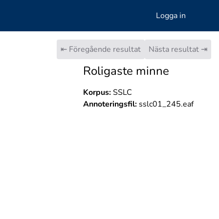
Logga in
⇤ Föregående resultat
Nästa resultat ⇥
Roligaste minne
Korpus:
SSLC
Annoteringsfil:
sslc01_245.eaf