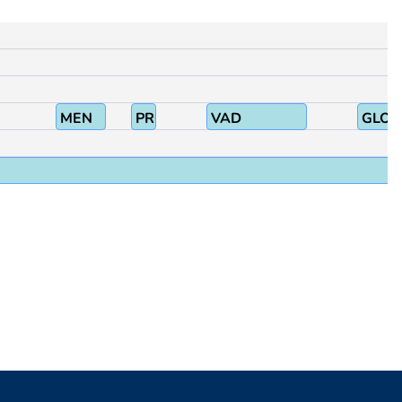
MEN
PRO1
VAD
GLOSA