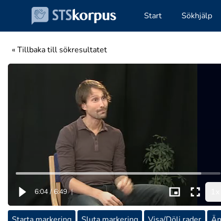
Start
Sökhjälp
« Tillbaka till sökresultatet
1x
6:04
/
6:49
|
Starta markering
Sluta markering
Visa/Dölj rader
Än