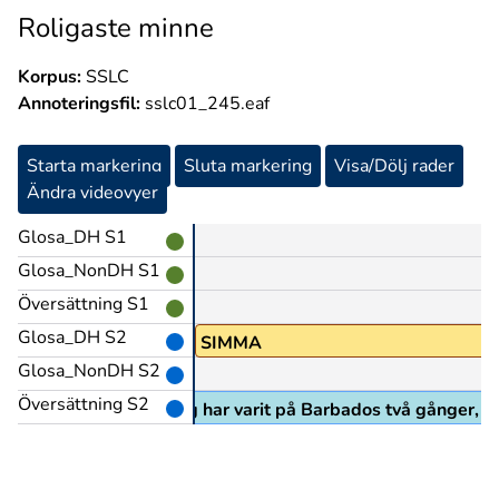
Roligaste minne
Korpus:
SSLC
Annoteringsfil:
sslc01_245.eaf
Starta markering
Sluta markering
Visa/Dölj rader
Ändra videovyer
Glosa_DH S1
Glosa_NonDH S1
Översättning S1
Glosa_DH S2
+FÖRFLYTTA@p
SIMMA
Glosa_NonDH S2
)
Översättning S2
lart vatten, så fint, jag har varit på Barbados två gånger, det