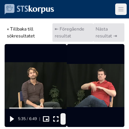
« Tillbaka till
⇤ Föregående
Nästa
sökresultatet
resultat
resultat ⇥
1x
5:35
/
6:49
|