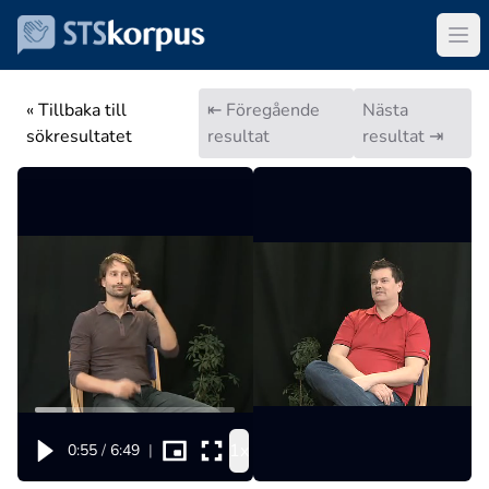
« Tillbaka till
⇤ Föregående
Nästa
sökresultatet
resultat
resultat ⇥
1x
0:55
/
6:49
|