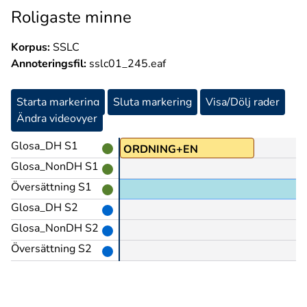
Roligaste minne
Korpus:
SSLC
Annoteringsfil:
sslc01_245.eaf
Starta markering
Sluta markering
Visa/Dölj rader
Ändra videovyer
Glosa_DH S1
Å@b
ORDNING+EN
Glosa_NonDH S1
Översättning S1
Glosa_DH S2
Glosa_NonDH S2
Översättning S2