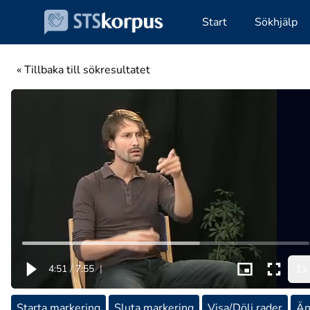
Start
Sökhjälp
« Tillbaka till sökresultatet
1x
4:51
/
7:55
|
Starta markering
Sluta markering
Visa/Dölj rader
Än