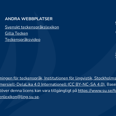
ANDRA WEBBPLATSER
Svenskt teckenspråkslexikon
Gilla Tecken
Teckenspråksvideo
ingen för teckenspråk, Institutionen för lingvistik, Stockholms
rsiell-DelaLika 4.0 Internationell (CC BY-NC-SA 4.0).
Base
utöver denna licens kan vara tillgängligt på
https://www.su.se/f
enlexikon@ling.su.se
.