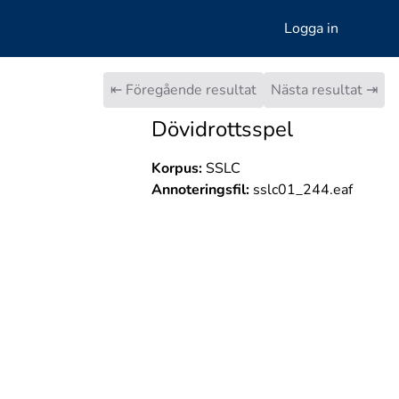
Logga in
⇤ Föregående resultat
Nästa resultat ⇥
Dövidrottsspel
Korpus:
SSLC
Annoteringsfil:
sslc01_244.eaf