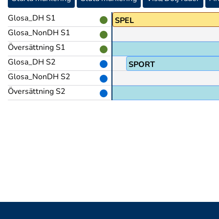
Glosa_DH S1
son/PEK
SPEL
Glosa_NonDH S1
Översättning S1
ka Dövidrottsspelen,
Glosa_DH S2
VILKEN
SPORT
Glosa_NonDH S2
Översättning S2