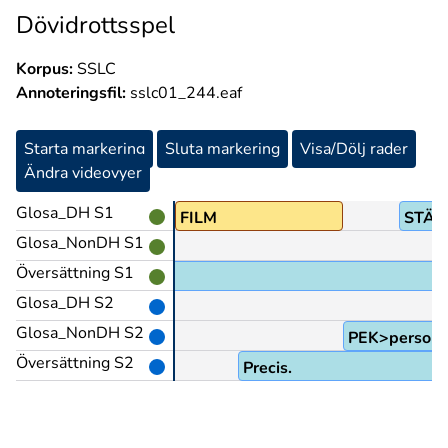
Dövidrottsspel
Korpus:
SSLC
Annoteringsfil:
sslc01_244.eaf
Starta markering
Sluta markering
Visa/Dölj rader
Ändra videovyer
Glosa_DH S1
FILM
STÄM
Glosa_NonDH S1
Översättning S1
Glosa_DH S2
Glosa_NonDH S2
PEK>person
Översättning S2
Precis.