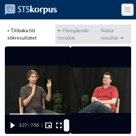
« Tillbaka till
⇤ Föregående
Nästa
sökresultatet
resultat
resultat ⇥
1x
3:27
/
7:55
|