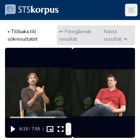
« Tillbaka till
⇤ Föregående
Nästa
sökresultatet
resultat
resultat ⇥
1x
6:15
/
7:55
|