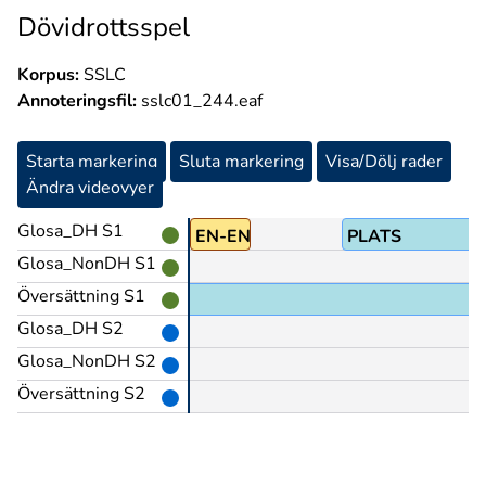
Dövidrottsspel
Korpus:
SSLC
Annoteringsfil:
sslc01_244.eaf
Starta markering
Sluta markering
Visa/Dölj rader
Ändra videovyer
Glosa_DH S1
EN-ENDA
PLATS
Glosa_NonDH S1
Översättning S1
Glosa_DH S2
Glosa_NonDH S2
Översättning S2