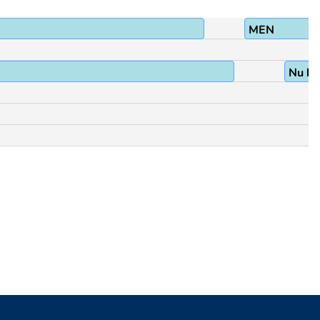
MEN
Nu ha