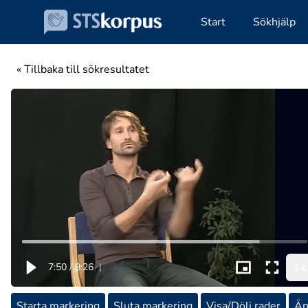
Start
Sökhjälp
« Tillbaka till sökresultatet
1x
7:50
/
9:26
|
Starta markering
Sluta markering
Visa/Dölj rader
Än