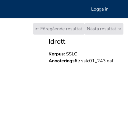
Logga in
⇤ Föregående resultat
Nästa resultat ⇥
Idrott
Korpus:
SSLC
Annoteringsfil:
sslc01_243.eaf