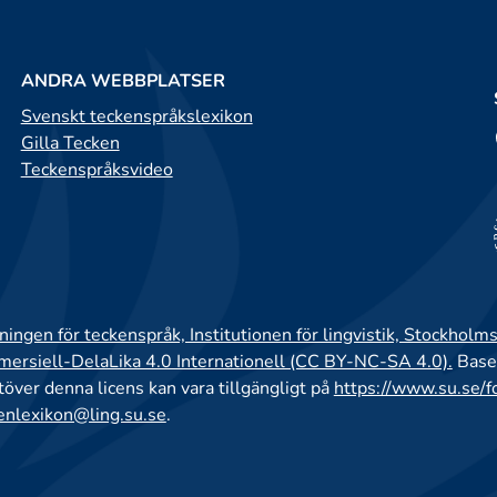
ANDRA WEBBPLATSER
Svenskt teckenspråkslexikon
Gilla Tecken
Teckenspråksvideo
ingen för teckenspråk, Institutionen för lingvistik, Stockholms
rsiell-DelaLika 4.0 Internationell (CC BY-NC-SA 4.0).
Base
utöver denna licens kan vara tillgängligt på
https://www.su.se/f
enlexikon@ling.su.se
.