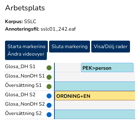
Arbetsplats
Korpus:
SSLC
Annoteringsfil:
sslc01_242.eaf
Starta markering
Sluta markering
Visa/Dölj rader
Ändra videovyer
Glosa_DH S1
PEK>person
Glosa_NonDH S1
Översättning S1
Glosa_DH S2
ORDNING+EN
Glosa_NonDH S2
Översättning S2