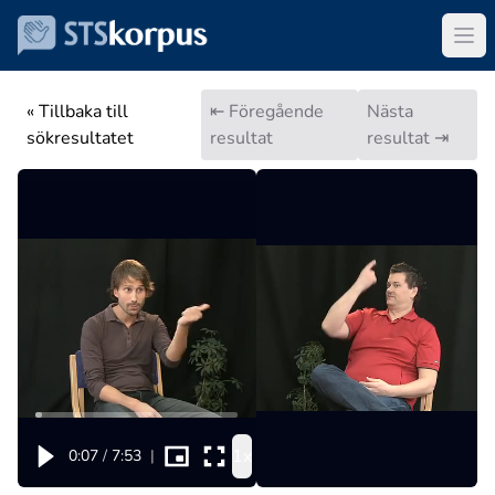
« Tillbaka till
⇤ Föregående
Nästa
sökresultatet
resultat
resultat ⇥
1x
0:07
/
7:53
|