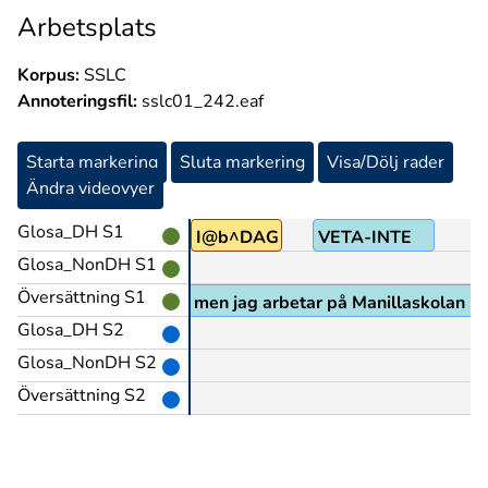
Arbetsplats
Korpus:
SSLC
Annoteringsfil:
sslc01_242.eaf
Starta markering
Sluta markering
Visa/Dölj rader
Ändra videovyer
Glosa_DH S1
NU@b
I@b^DAG
VETA-INTE
Glosa_NonDH S1
Översättning S1
 vet inte hur det är idag men jag arbetar på Manillaskolan (
Glosa_DH S2
Glosa_NonDH S2
Översättning S2