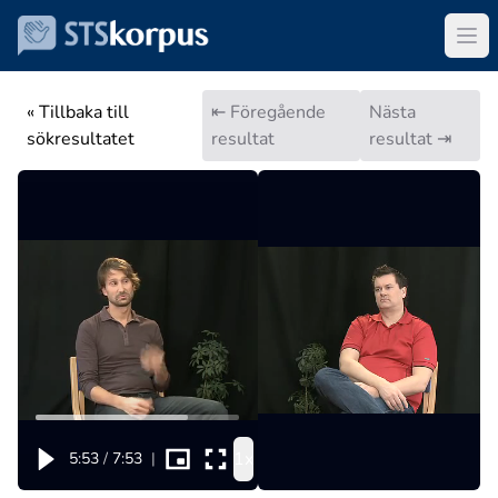
« Tillbaka till
⇤ Föregående
Nästa
sökresultatet
resultat
resultat ⇥
1x
5:53
/
7:53
|