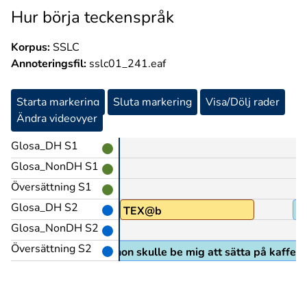
Hur börja teckenspråk
Korpus:
SSLC
Annoteringsfil:
sslc01_241.eaf
Starta markering
Sluta markering
Visa/Dölj rader
Ändra videovyer
Glosa_DH S1
Glosa_NonDH S1
Översättning S1
Glosa_DH S2
TEX@b
P
Glosa_NonDH S2
Översättning S2
trycka sig så här när hon skulle be mig att sätta på kaffe