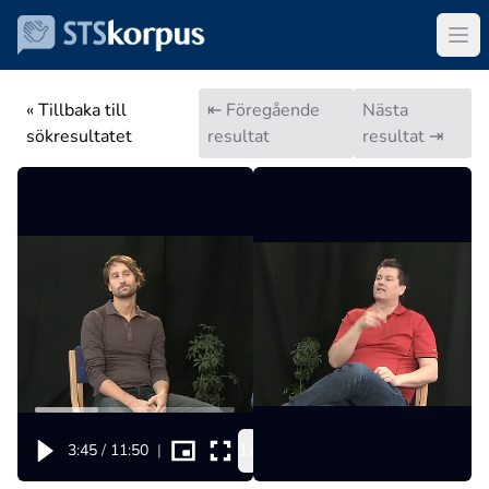
« Tillbaka till
⇤ Föregående
Nästa
sökresultatet
resultat
resultat ⇥
1x
3:45
/
11:50
|