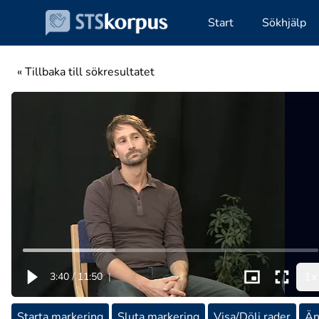
Start
Sökhjälp
« Tillbaka till sökresultatet
1x
3:40
/
11:50
|
Starta markering
Sluta markering
Visa/Dölj rader
Än