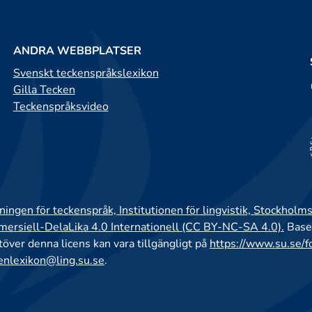
ANDRA WEBBPLATSER
Svenskt teckenspråkslexikon
Gilla Tecken
Teckenspråksvideo
ingen för teckenspråk, Institutionen för lingvistik, Stockholms
rsiell-DelaLika 4.0 Internationell (CC BY-NC-SA 4.0).
Base
utöver denna licens kan vara tillgängligt på
https://www.su.se/f
enlexikon@ling.su.se
.