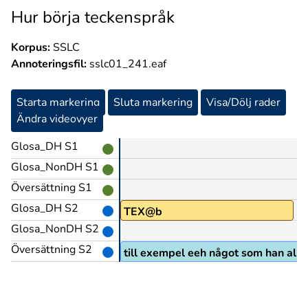
Hur börja teckenspråk
Korpus:
SSLC
Annoteringsfil:
sslc01_241.eaf
Starta markering
Sluta markering
Visa/Dölj rader
Ändra videovyer
Glosa_DH S1
Glosa_NonDH S1
Översättning S1
Glosa_DH S2
TEX@b
Glosa_NonDH S2
Översättning S2
till exempel eeh något som han allti