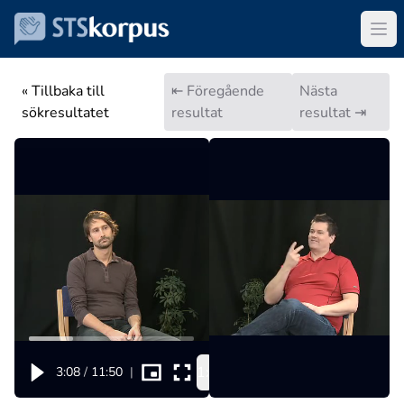
« Tillbaka till
⇤ Föregående
Nästa
sökresultatet
resultat
resultat ⇥
1x
3:08
/
11:50
|