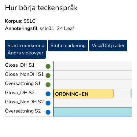
Hur börja teckenspråk
Korpus:
SSLC
Annoteringsfil:
sslc01_241.eaf
Starta markering
Sluta markering
Visa/Dölj rader
Ändra videovyer
Glosa_DH S1
Glosa_NonDH S1
Översättning S1
Glosa_DH S2
POSS1
ORDNING+EN
T
Glosa_NonDH S2
Översättning S2