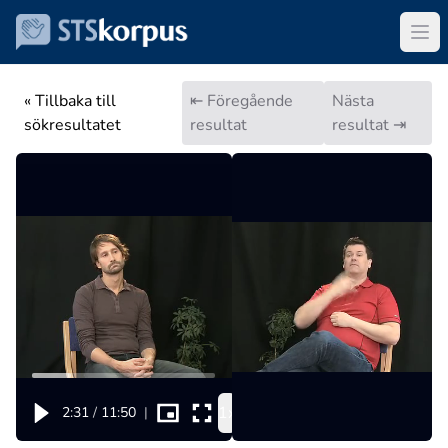
« Tillbaka till
⇤ Föregående
Nästa
sökresultatet
resultat
resultat ⇥
1x
2:31
/
11:50
|