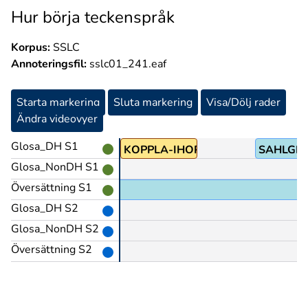
Hur börja teckenspråk
Korpus:
SSLC
Annoteringsfil:
sslc01_241.eaf
Starta markering
Sluta markering
Visa/Dölj rader
Ändra videovyer
Glosa_DH S1
KOPPLA-IHOP
SAHLGR
Glosa_NonDH S1
Översättning S1
Glosa_DH S2
Glosa_NonDH S2
Översättning S2