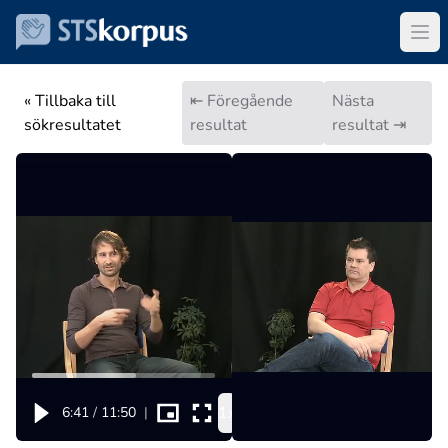
« Tillbaka till
⇤ Föregående
Nästa
sökresultatet
resultat
resultat ⇥
1x
6:41
/
11:50
|