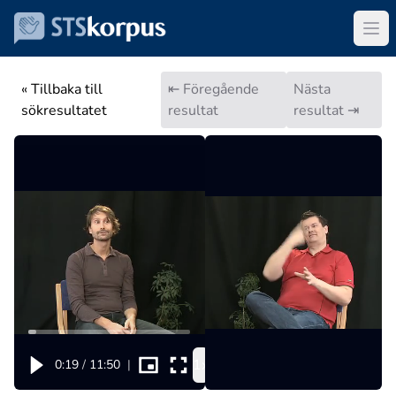
« Tillbaka till
⇤ Föregående
Nästa
sökresultatet
resultat
resultat ⇥
1x
0:19
/
11:50
|