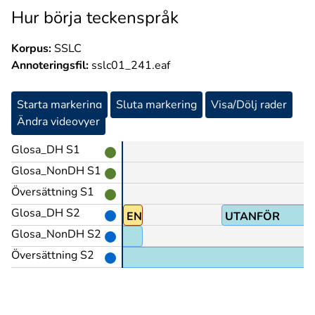
Hur börja teckenspråk
Korpus:
SSLC
Annoteringsfil:
sslc01_241.eaf
Starta markering
Sluta markering
Visa/Dölj rader
Ändra videovyer
Glosa_DH S1
Glosa_NonDH S1
Översättning S1
Glosa_DH S2
p
PRO1
EN-ENDA
UTANFÖR
Glosa_NonDH S2
Översättning S2